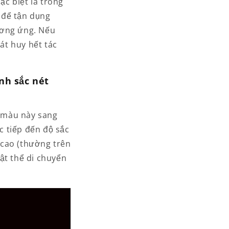
c biệt là trong
 để tận dụng
ương ứng. Nếu
át huy hết tác
nh sắc nét
ừ màu này sang
c tiếp đến độ sắc
 cao (thường trên
ật thể di chuyển