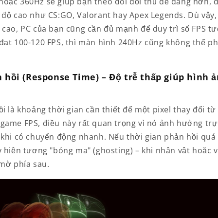
oặc 360Hz sẽ giúp bạn theo dõi đối thủ dễ dàng hơn, đặ
 độ cao như CS:GO, Valorant hay Apex Legends. Dù vậy,
 cao, PC của bạn cũng cần đủ mạnh để duy trì số FPS t
đạt 100-120 FPS, thì màn hình 240Hz cũng không thể ph
 hồi (Response Time) – Độ trễ thấp giúp hình ả
i là khoảng thời gian cần thiết để một pixel thay đổi t
game FPS, điều này rất quan trọng vì nó ảnh hưởng trự
 khi có chuyển động nhanh. Nếu thời gian phản hồi quá
y hiện tượng "bóng ma" (ghosting) – khi nhân vật hoặc v
 mờ phía sau.