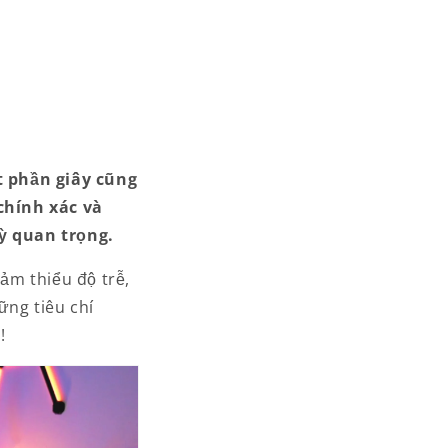
t phần giây cũng
chính xác và
kỳ quan trọng.
ảm thiểu độ trễ,
ững tiêu chí
!