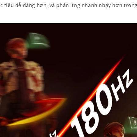
ục tiêu dễ dàng hơn, và phản ứng nhanh nhạy hơn tron