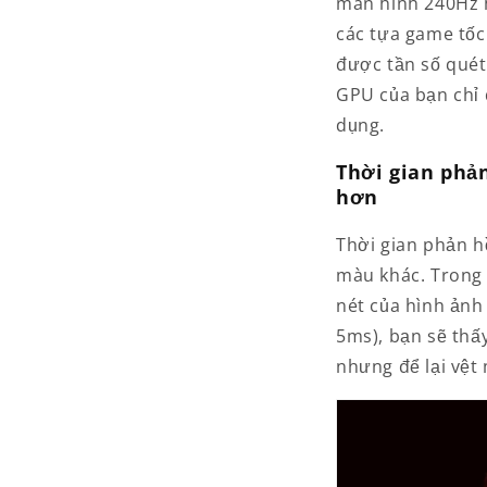
màn hình 240Hz h
các tựa game tốc
được tần số quét
GPU của bạn chỉ 
dụng.
Thời gian phản
hơn
Thời gian phản hồ
màu khác. Trong 
nét của hình ảnh
5ms), bạn sẽ thấ
nhưng để lại vệt