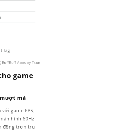
n
t lag
RuffRuff Apps
by
Tsun
 cho game
h mượt mà
à với game FPS,
 màn hình 60Hz
n động trơn tru