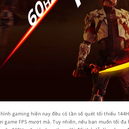
hình gaming hiện nay đều có tần số quét tối thiểu 144H
ơi game FPS mượt mà. Tuy nhiên, nếu bạn muốn tối đa h