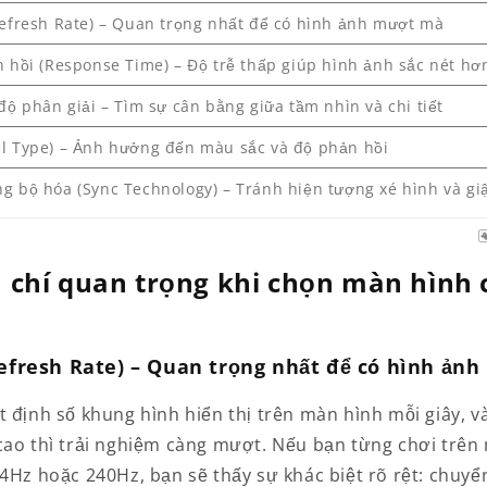
Refresh Rate) – Quan trọng nhất để có hình ảnh mượt mà
 hồi (Response Time) – Độ trễ thấp giúp hình ảnh sắc nét hơ
độ phân giải – Tìm sự cân bằng giữa tầm nhìn và chi tiết
l Type) – Ảnh hưởng đến màu sắc và độ phản hồi
 bộ hóa (Sync Technology) – Tránh hiện tượng xé hình và giậ
 chí quan trọng khi chọn màn hình
Refresh Rate) – Quan trọng nhất để có hình ản
t định số khung hình hiển thị trên màn hình mỗi giây, v
cao thì trải nghiệm càng mượt. Nếu bạn từng chơi trên
44Hz hoặc 240Hz, bạn sẽ thấy sự khác biệt rõ rệt: chuyể