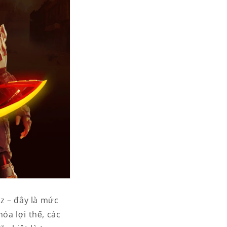
z – đây là mức
óa lợi thế, các